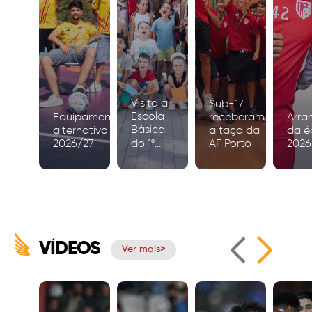
Visita à
Sub-17
Escola
Equipamento
receberam
Arra
Básica
alternativo
a taça da
da é
2026/27
do 1º
AF Porto
2026
Ciclo de
Igreja
VÍDEOS
Ver mais