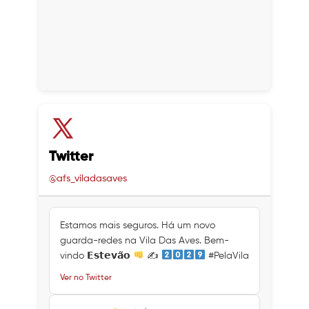
Twitter
@afs_viladasaves
Estamos mais seguros. Há um novo
guarda-redes na Vila Das Aves. Bem-
vindo 𝗘𝘀𝘁𝗲𝘃𝗮̃𝗼
✍
#PelaVila
Ver no Twitter