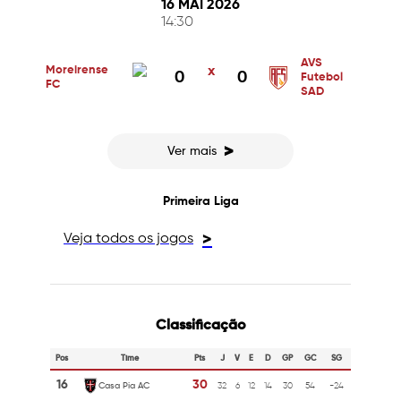
16 MAI 2026
14:30
AVS
Moreirense
x
0
0
Futebol
FC
SAD
>
Ver mais
Primeira Liga
Veja todos os jogos
>
Classificação
Pos
Time
Pts
J
V
E
D
GP
GC
SG
16
30
Casa Pia AC
32
6
12
14
30
54
-24