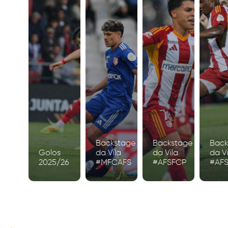
Backstage
Backstage
Back
Golos
da Vila
da Vila
da Vi
2025/26
#MFCAFS
#AFSFCP
#AF