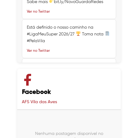
Sabe mais
bit.ly/NovoGuardaRedes
Ver no Twitter
Está definido o nosso caminho na
#LigaMeuSuper 2026/27
Toma nota
#PelaVila
Ver no Twitter
Ver no Twitter
Ver no Twitter
Facebook
AFS Vila das Aves
Nenhuma postagem disponível no