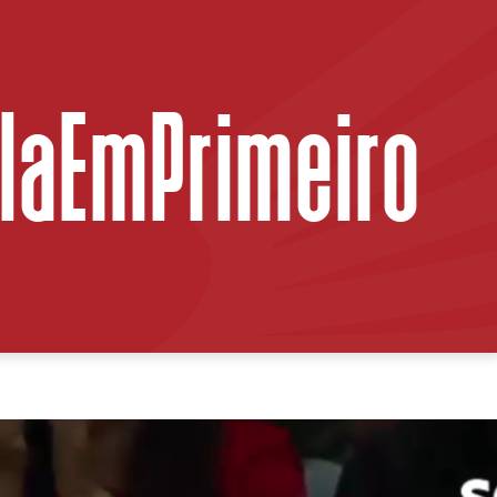
ilaEmPrimeiro