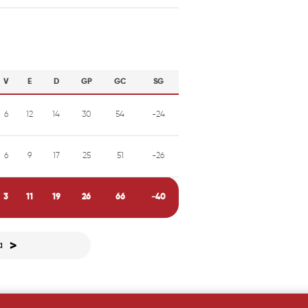
V
E
D
GP
GC
SG
6
12
14
30
54
-24
6
9
17
25
51
-26
3
11
19
26
66
-40
a
>