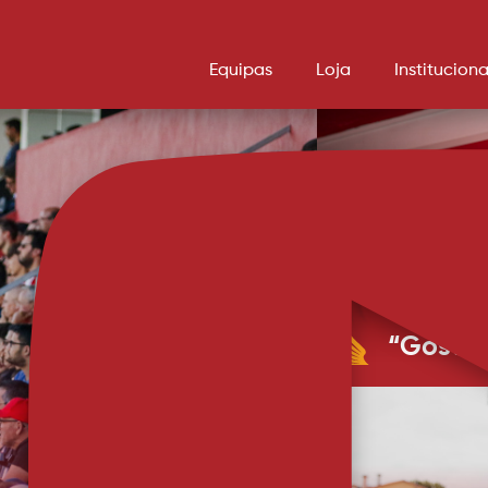
Equipas
Loja
Instituciona
“Gostei
Rodrigo Pinho
rapidamente 
que coisas boas estarão par
Pinho, chegou