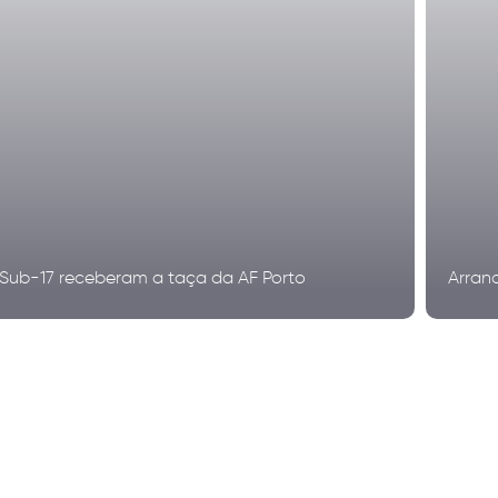
Sub-17 receberam a taça da AF Porto
Arran