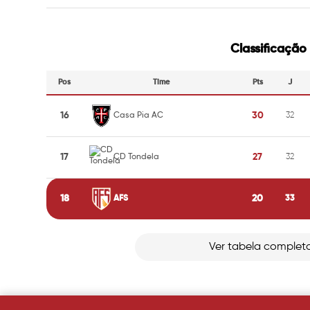
Classificação
Pos
Time
Pts
J
16
30
Casa Pia AC
32
17
27
CD Tondela
32
18
20
AFS
33
Ver tabela complet