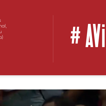
#
AV
s
nal,
u
a)