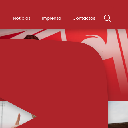
l
Notícias
Imprensa
Contactos
 muito do projeto”
 explicou opção pelo AFS e prometer acelerar para ser
opção. O ambiente que sentiu à chegada reforça a convicção de
a chegar. O mais recente reforço do AFS, Rodrigo
 e apresentou-se de imediato às ordens de Sérgio Fonse