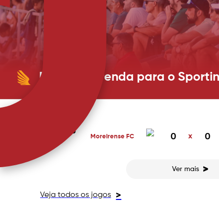
Bilhetes à venda para o Sporti
PRÓXIMO JOGO
Preços entre 8 e 15 euros. Lugares anuais ainda p
renovados. Os bilhetes para a estreia do AFS na Liga Portugal Meu Super - contra o
Sporting CP B - estarão à disposição na Loja AFS a
custam 8 e 15 euros, de acordo com a localização,
16 MAI 2026
0
x
0
Moreirense FC
14:30
>
Ver mais
Veja todos os jogos
>