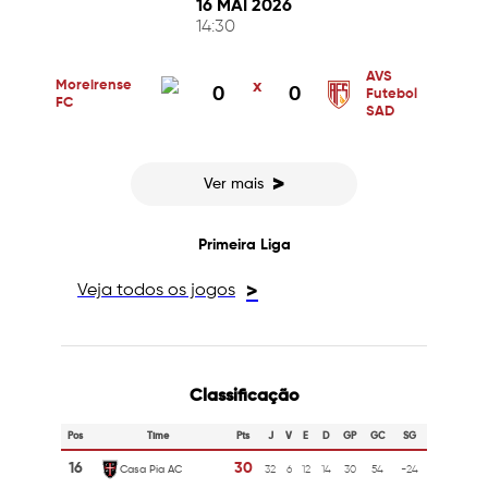
16 MAI 2026
14:30
AVS
Moreirense
x
0
0
Futebol
FC
SAD
>
Ver mais
Primeira Liga
Veja todos os jogos
>
Classificação
Pos
Time
Pts
J
V
E
D
GP
GC
SG
16
30
Casa Pia AC
32
6
12
14
30
54
-24