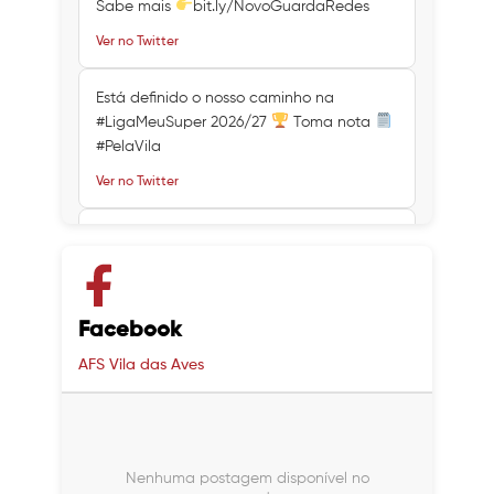
Sabe mais
bit.ly/NovoGuardaRedes
Ver no Twitter
Está definido o nosso caminho na
#LigaMeuSuper 2026/27
Toma nota
#PelaVila
Ver no Twitter
Ver no Twitter
Ver no Twitter
Facebook
AFS Vila das Aves
Nenhuma postagem disponível no