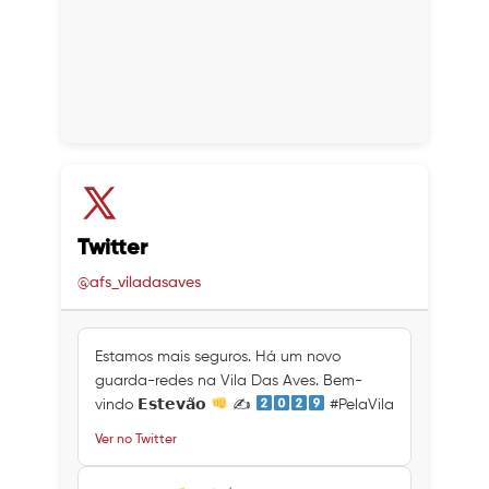
Twitter
@afs_viladasaves
Estamos mais seguros. Há um novo
guarda-redes na Vila Das Aves. Bem-
vindo 𝗘𝘀𝘁𝗲𝘃𝗮̃𝗼
✍
#PelaVila
Ver no Twitter