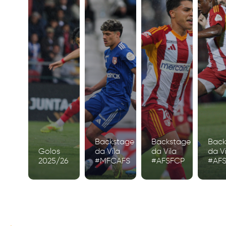
Backstage
Backstage
Back
Golos
da Vila
da Vila
da Vi
2025/26
#MFCAFS
#AFSFCP
#AF