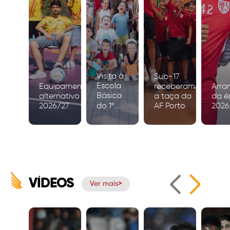
Visita à
Sub-17
Escola
Equipamento
receberam
Arra
Básica
alternativo
a taça da
da é
2026/27
do 1º
AF Porto
2026
Ciclo de
Igreja
VÍDEOS
Ver mais