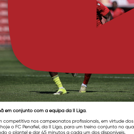
ã em conjunto com a equipa da II Liga
.
 competitiva nos campeonatos profissionais, em virtude do
hoje o FC Penafiel, da II Liga, para um treino conjunto no qu
odo o plantel e dar 45 minutos a cada um dos disponíveis.