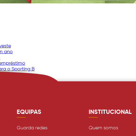
veste
um ano
a
 empréstimo
ara o Sporting B
EQUIPAS
INSTITUCIONAL
Guarda redes
Quem somos