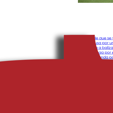
Identidade que se 
André Sousa por 
Raul fecha a baliz
Andrey chega por
Bilhetes à venda p