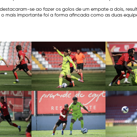
destacaram-se ao fazer os golos de um empate a dois, resul
s o mais importante foi a forma afincada como as duas equi