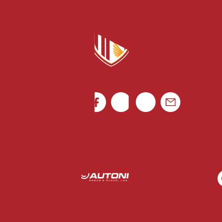
Canal de denúncias
Rua Luís Gonzaga Mendes Carvalho 265
4795-080 Vila das Aves
Ficha de Jogo
Portugal