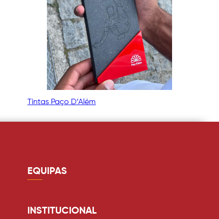
Tintas Paço D’Além
EQUIPAS
Guarda redes
Defesa
INSTITUCIONAL