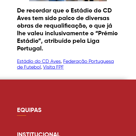
De recordar que o Estádio do CD
Aves tem sido palco de diversas
obras de requalificação, o que já
lhe valeu inclusivamente o “Prémio
Estádio”, atribuído pela Liga
Portugal.
Estádio do CD Aves
, 
Federação Portuguesa
de Futebol
, 
Visita FPF
EQUIPAS
Guarda redes
Defesa
INSTITUCIONAL