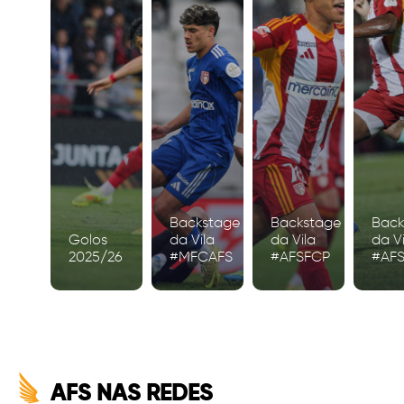
Backstage
Backstage
Back
Golos
da Vila
da Vila
da Vi
2025/26
#MFCAFS
#AFSFCP
#AF
AFS NAS REDES