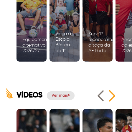
Visita à
Sub-17
Escola
Equipamento
receberam
Arra
Básica
alternativo
a taça da
da é
2026/27
do 1º
AF Porto
2026
Ciclo de
Igreja
VÍDEOS
Ver mais