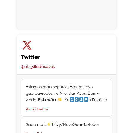
Twitter
@afs_viladasaves
Estamos mais seguros. Há um novo
guarda-redes na Vila Das Aves. Bem-
vindo 𝗘𝘀𝘁𝗲𝘃𝗮̃𝗼
✍
#PelaVila
Ver no Twitter
Sabe mais
bit.ly/NovoGuardaRedes