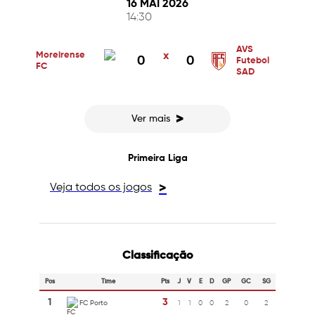
16 MAI 2026
14:30
AVS
Moreirense
x
0
0
Futebol
FC
SAD
>
Ver mais
Primeira Liga
Veja todos os jogos
>
Classificação
Pos
Time
Pts
J
V
E
D
GP
GC
SG
1
3
FC Porto
1
1
0
0
2
0
2