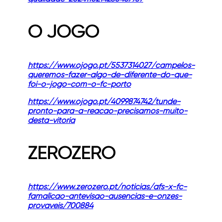
O JOGO
https://www.ojogo.pt/5537314027/campelos-
queremos-fazer-algo-de-diferente-do-que-
foi-o-jogo-com-o-fc-porto
https://www.ojogo.pt/4099874742/tunde-
pronto-para-a-reacao-precisamos-muito-
desta-vitoria
ZEROZERO
https://www.zerozero.pt/noticias/afs-x-fc-
famalicao-antevisao-ausencias-e-onzes-
provaveis/700884