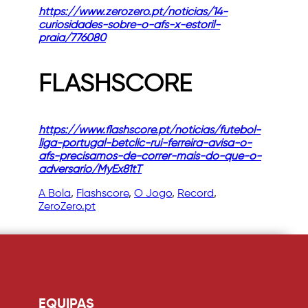
https://www.zerozero.pt/noticias/14-
curiosidades-sobre-o-afs-x-estoril-
praia/776080
FLASHSCORE
https://www.flashscore.pt/noticias/futebol-
liga-portugal-betclic-rui-ferreira-avisa-o-
afs-precisamos-de-correr-mais-do-que-o-
adversario/MyEx81tT
A Bola
, 
Flashscore
, 
O Jogo
, 
Record
, 
ZeroZero.pt
EQUIPAS