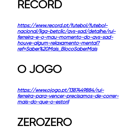
RECORD
https://www.record.pt/futebol/futebol-
nacional/liga-betclic/avs-sad/detalhe/rui-
ferreira-e-o-mau-momento-do-avs-sad-
houve-algum-relaxamento-mental?
ref=Saber%20Mais_BlocoSaberMais
O JOGO
https://www.ojogo.pt/1387449884/rui-
ferreira-para-vencer-precisamos-de-correr-
mais-do-que-o-estoril
ZEROZERO