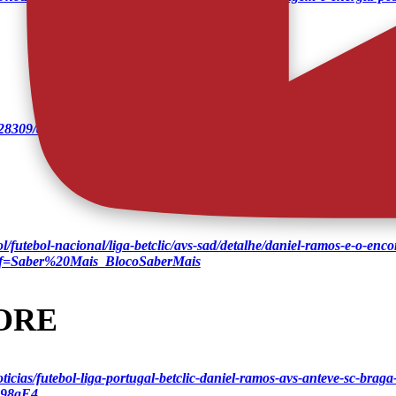
028309/daniel-ramos-podemos-cometer-erros-mas-nao-nos-podemos-pr
ol/futebol-nacional/liga-betclic/avs-sad/detalhe/daniel-ramos-e-o-enc
ref=Saber%20Mais_BlocoSaberMais
ORE
oticias/futebol-liga-portugal-betclic-daniel-ramos-avs-anteve-sc-brag
c98qE4