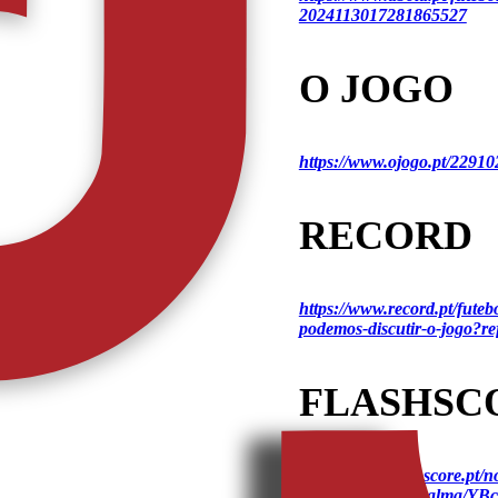
2024113017281865527
O JOGO
https://www.ojogo.pt/2291
RECORD
https://www.record.pt/futeb
podemos-discutir-o-jogo?
FLASHSC
https://www.flashscore.pt/n
campo-com-mais-alma/YB