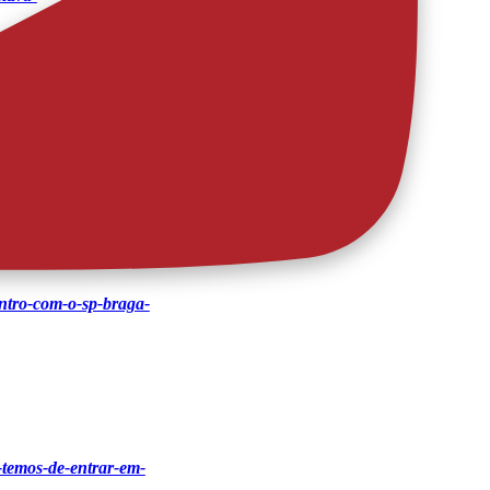
ender-a-eles
ontro-com-o-sp-braga-
a-temos-de-entrar-em-