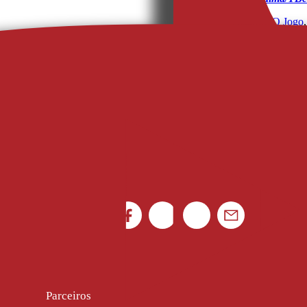
A Bola
, 
Flashscore
, 
O Jogo
,
Parceiros