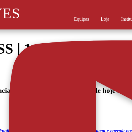
VES
Equipas
Loja
Instit
SS | 1 DEZEMBRO
ncial da informação desportiva de hoje sobr
ol/noticias/daniel-ramos-quer-equipa-com-mais-coragem-e-energia-pos