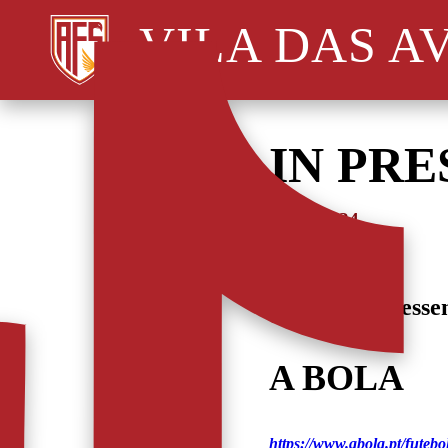
VILA DAS A
IN PRE
01/12/2024
Fique com o esse
A BOLA
https://www.abola.pt/futeb