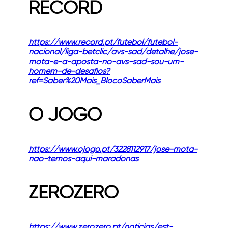
RECORD
https://www.record.pt/futebol/futebol-
nacional/liga-betclic/avs-sad/detalhe/jose-
mota-e-a-aposta-no-avs-sad-sou-um-
homem-de-desafios?
ref=Saber%20Mais_BlocoSaberMais
O JOGO
https://www.ojogo.pt/3228112917/jose-mota-
nao-temos-aqui-maradonas
ZEROZERO
https://www.zerozero.pt/noticias/est-