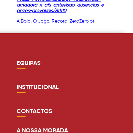
amadora-x-afs-antevisao-ausencias-e-
onzes-provaveis/811110
A Bola
, 
O Jogo
, 
Record
, 
ZeroZero.pt
EQUIPAS
Guarda redes
Defesa
INSTITUCIONAL
Médio
Quem somos
Avançado
Estádio
CONTACTOS
Equipa Técnica
Lugares anuais
comunicacao@avsfutsad.pt
Documentos
A NOSSA MORADA