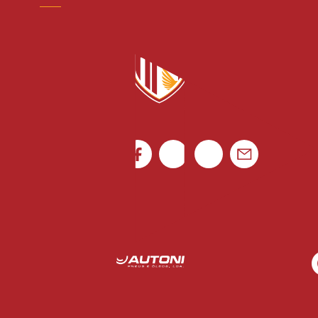
credenciacao@avsfutsad.pt
Canal de denúncias
Rua Luís Gonzaga Mendes Carvalho 265
4795-080 Vila das Aves
Ficha de Jogo
Portugal