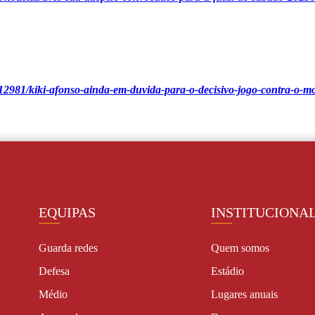
12981/kiki-afonso-ainda-em-duvida-para-o-decisivo-jogo-contra-o-m
EQUIPAS
INSTITUCIONA
Guarda redes
Quem somos
Defesa
Estádio
Médio
Lugares anuais