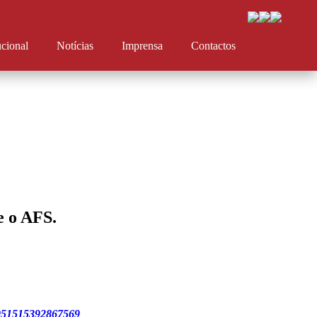
ucional
Notícias
Imprensa
Contactos
e o AFS.
25051515392867569