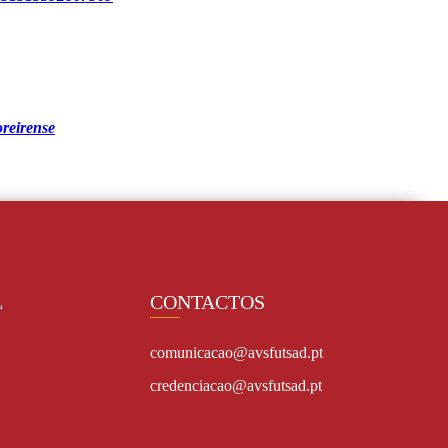
oreirense
L
CONTACTOS
comunicacao@avsfutsad.pt
credenciacao@avsfutsad.pt