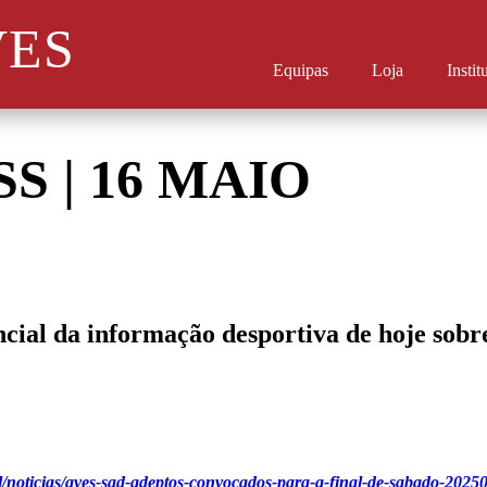
VES
Equipas
Loja
Instit
SS | 16 MAIO
ncial da informação desportiva de hoje sobr
ol/noticias/aves-sad-adeptos-convocados-para-a-final-de-sabado-20