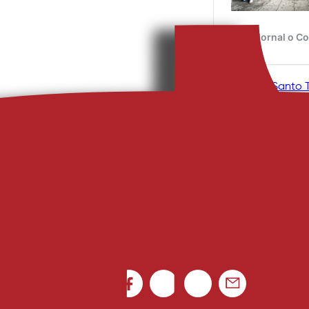
A Bola
, 
Diário de Santo T