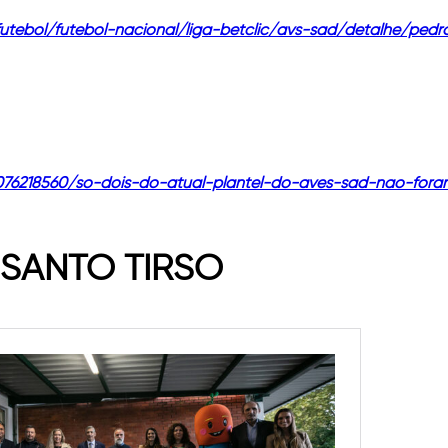
futebol/futebol-nacional/liga-betclic/avs-sad/detalhe/pedr
076218560/so-dois-do-atual-plantel-do-aves-sad-nao-foram
 SANTO TIRSO