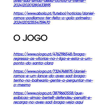
aves-sad-simao-deixa-ochoa-a-tremer-
2024120201280633895
https://www.abola.pt/futebol/noticias/daniel-
ramos-podiamos-ter-feito-o-golo-primeiro-
2024120123554759470
O JOGO
https://www.ojogo.pt/4762196548/braga-
regressa-as-vitorias-na-i-liga-e-esta-a-um-
ponto-do-santa-clara
https://www.ojogo.pt/7324748875/daniel-
ramos-e-um-lance-do-aves-sad-braga-
tenho-no-balneario-gente-a-perguntar-me-
o-mesmo
https://www.ojogo.pt/3879660558/que-
exibicao-simao-bertelli-defendeu-penalti-e-
recarga-no-aves-sad-braga-veja-aqui