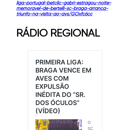
liga-portugal-betclic-gabri-estragou-noite-
memoravel-de-bertelli-sc-braga-arranca-
triunfo-na-visita-ao-avs/GOxfc6cc
RÁDIO REGIONAL