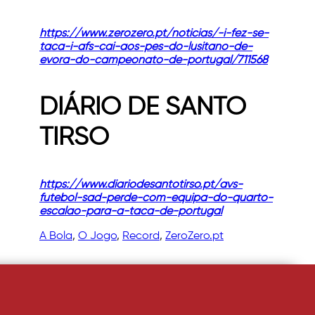
https://www.zerozero.pt/noticias/-i-fez-se-
taca-i-afs-cai-aos-pes-do-lusitano-de-
evora-do-campeonato-de-portugal/711568
DIÁRIO DE SANTO
TIRSO
https://www.diariodesantotirso.pt/avs-
futebol-sad-perde-com-equipa-do-quarto-
escalao-para-a-taca-de-portugal
A Bola
, 
O Jogo
, 
Record
, 
ZeroZero.pt