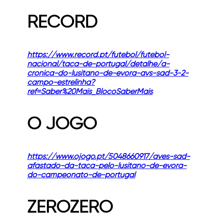
RECORD
https://www.record.pt/futebol/futebol-
nacional/taca-de-portugal/detalhe/a-
cronica-do-lusitano-de-evora-avs-sad-3-2-
campo-estrelinha?
ref=Saber%20Mais_BlocoSaberMais
O JOGO
https://www.ojogo.pt/5048660917/aves-sad-
afastado-da-taca-pelo-lusitano-de-evora-
do-campeonato-de-portugal
ZEROZERO