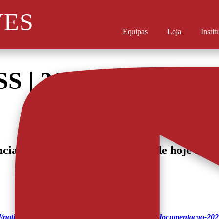
VES
Equipas
Loja
Instit
SS | 26 JANEIRO
ncial da informação desportiva de hoje sobr
bol/noticias/aves-sad-dois-reforcos-ainda-aguardam-documentacao-