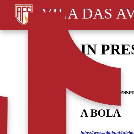
VILA DAS A
IN PRE
26/01/2025
Fique com o esse
A BOLA
https://www.abola.pt/fute