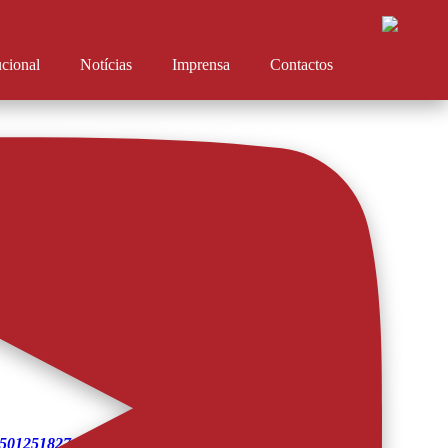
ucional
Notícias
Imprensa
Contactos
e o AFS.
2025012518274054752