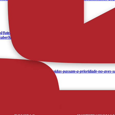
l/futebol-nacional/liga-betclic/avs-sad/detalhe/aderllan-santos-e-talis
SaberMais
43116/depois-das-contratacoes-saidas-passam-a-prioridade-no-aves-s