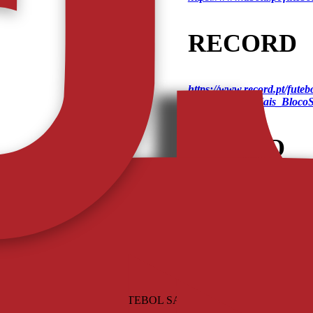
RECORD
https://www.record.pt/futebo
ref=Saber%20Mais_Bloco
O JOGO
https://www.ojogo.pt/41223
A Bola
, 
O Jogo
, 
Record