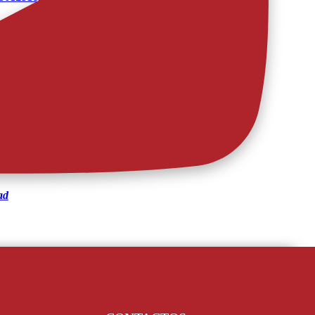
ma-frente-ao-gil-vicente?
ad