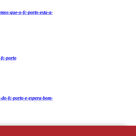
emos-que-o-fc-porto-esta-a-
fc-porto
o-do-fc-porto-e-espera-bom-