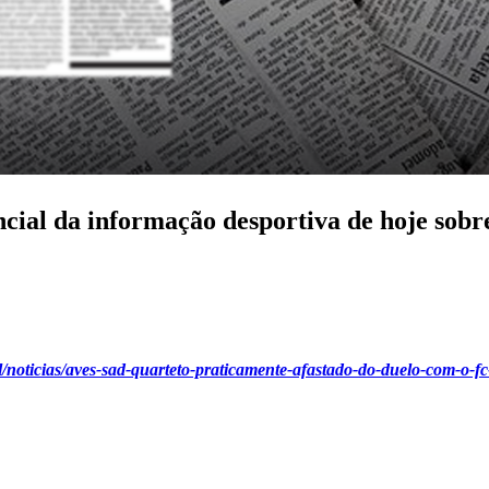
ncial da informação desportiva de hoje sobr
l/noticias/aves-sad-quarteto-praticamente-afastado-do-duelo-com-o-fc