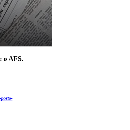
e o AFS.
-porto-