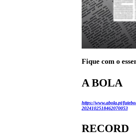
Fique com o esse
A BOLA
https://www.abola.pt/futebo
2024102518462070053
RECORD