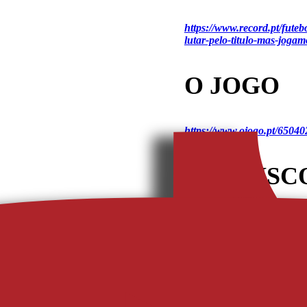
https://www.record.pt/futeb
lutar-pelo-titulo-mas-joga
O JOGO
https://www.ojogo.pt/65040
FLASHSC
https://www.flashscore.pt/n
jogo-do-avs/UJtdTH8E
A Bola
, 
Flashscore
, 
O Jogo
,