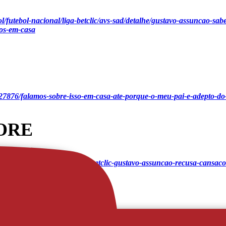
ol/futebol-nacional/liga-betclic/avs-sad/detalhe/gustavo-assuncao-sab
mos-em-casa
27876/falamos-sobre-isso-em-casa-ate-porque-o-meu-pai-e-adepto-do-
ORE
oticias/futebol-liga-portugal-betclic-gustavo-assuncao-recusa-cansac
 
Record