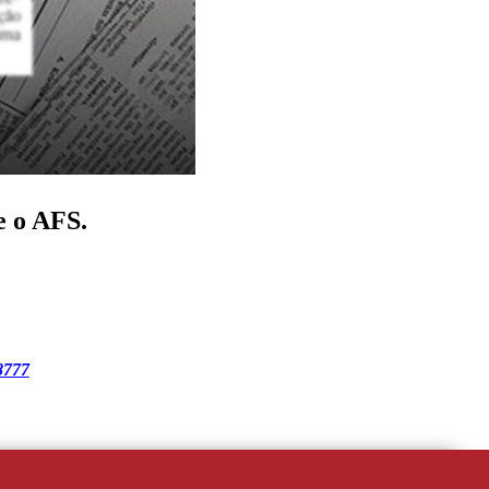
e o AFS.
8777