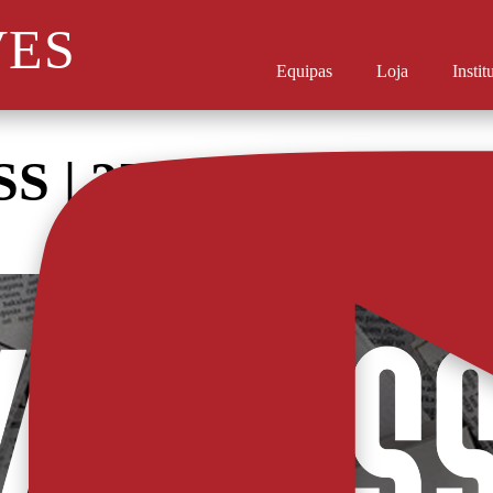
VES
Equipas
Loja
Instit
SS | 27 DEZEMBRO