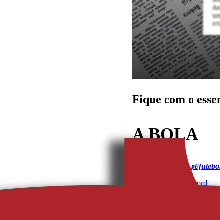
Fique com o esse
A BOLA
https://www.abola.pt/futeb
A Bola
, 
O Jogo
, 
Record