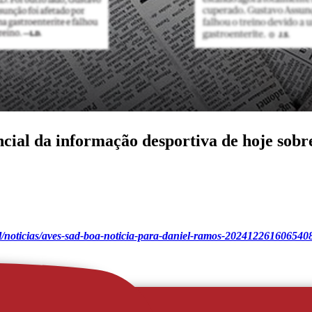
ncial da informação desportiva de hoje sobr
ol/noticias/aves-sad-boa-noticia-para-daniel-ramos-202412261606540