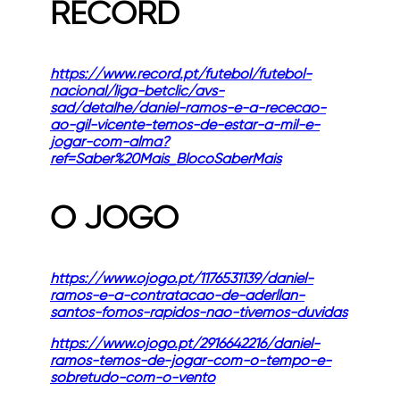
RECORD
https://www.record.pt/futebol/futebol-
nacional/liga-betclic/avs-
sad/detalhe/daniel-ramos-e-a-rececao-
ao-gil-vicente-temos-de-estar-a-mil-e-
jogar-com-alma?
ref=Saber%20Mais_BlocoSaberMais
O JOGO
https://www.ojogo.pt/1176531139/daniel-
ramos-e-a-contratacao-de-aderllan-
santos-fomos-rapidos-nao-tivemos-duvidas
https://www.ojogo.pt/2916642216/daniel-
ramos-temos-de-jogar-com-o-tempo-e-
sobretudo-com-o-vento