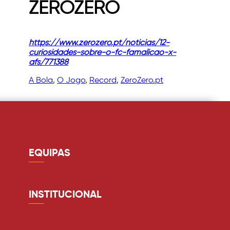
ZEROZERO
https://www.zerozero.pt/noticias/12-
curiosidades-sobre-o-fc-famalicao-x-
afs/771388
A Bola
, 
O Jogo
, 
Record
, 
ZeroZero.pt
EQUIPAS
Guarda redes
Defesa
INSTITUCIONAL
Médio
Quem somos
Avançado