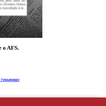
e o AFS.
0217390490883