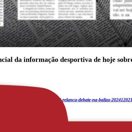
ncial da informação desportiva de hoje sobr
ol/noticias/aves-sad-simao-bertelli-relanca-debate-na-baliza-202412