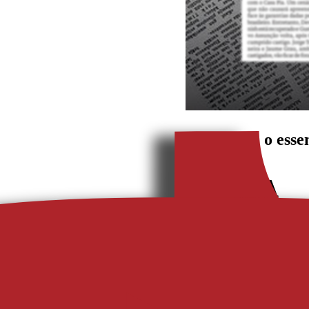
Fique com o esse
A BOLA
https://www.abola.pt/futeb
A Bola
, 
O Jogo
, 
Record