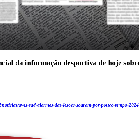
ncial da informação desportiva de hoje sobr
bol/noticias/aves-sad-alarmes-das-lesoes-soaram-por-pouco-tempo-2