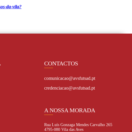
sos-da-vila?
L
CONTACTOS
comunicacao@avsfutsad.pt
credenciacao@avsfutsad.pt
A NOSSA MORADA
Rua Luís Gonzaga Mendes Carvalho 265
4795-080 Vila das Aves