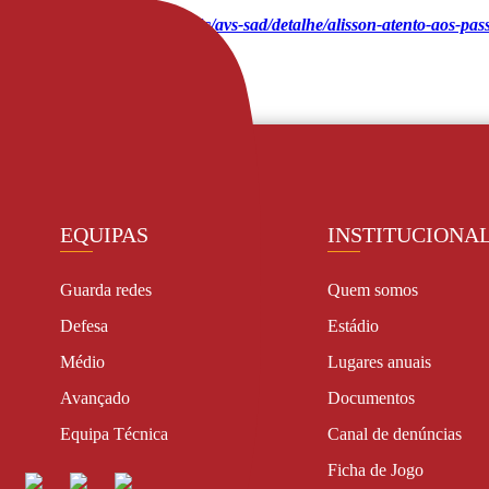
l/futebol-nacional/liga-betclic/avs-sad/detalhe/alisson-atento-aos-pas
SaberMais
EQUIPAS
INSTITUCIONA
Guarda redes
Quem somos
Defesa
Estádio
Médio
Lugares anuais
Avançado
Documentos
Equipa Técnica
Canal de denúncias
Ficha de Jogo