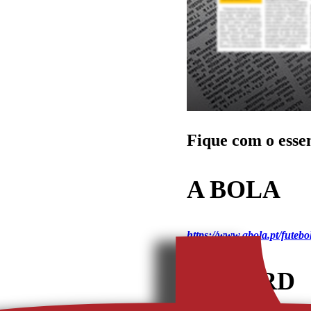
Fique com o esse
A BOLA
https://www.abola.pt/fute
RECORD