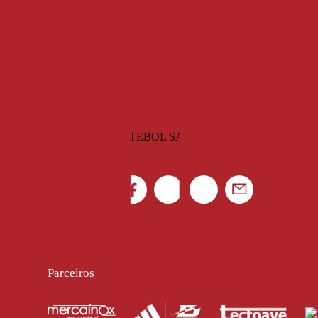
https://www.record.pt/futebo
ref=Saber%20Mais_Bloco
A Bola
, 
O Jogo
, 
Record
Parceiros