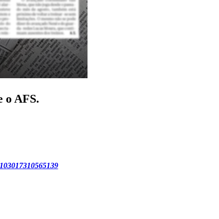
e o AFS.
024103017310565139