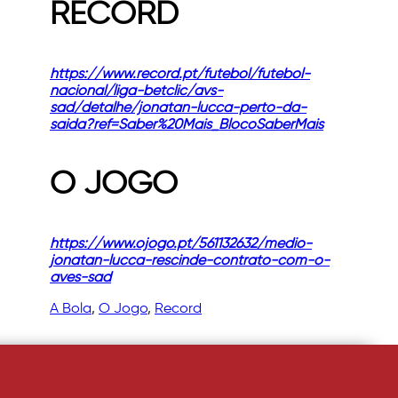
RECORD
https://www.record.pt/futebol/futebol-
nacional/liga-betclic/avs-
sad/detalhe/jonatan-lucca-perto-da-
saida?ref=Saber%20Mais_BlocoSaberMais
O JOGO
https://www.ojogo.pt/561132632/medio-
jonatan-lucca-rescinde-contrato-com-o-
aves-sad
A Bola
, 
O Jogo
, 
Record