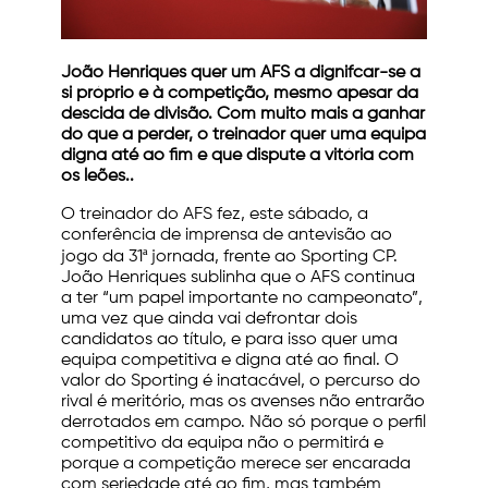
João Henriques quer um AFS a dignifcar-se a
si próprio e à competição, mesmo apesar da
descida de divisão. Com muito mais a ganhar
do que a perder, o treinador quer uma equipa
digna até ao fim e que dispute a vitória com
os leões..
O treinador do AFS fez, este sábado, a
conferência de imprensa de antevisão ao
jogo da 31ª jornada, frente ao Sporting CP.
João Henriques sublinha que o AFS continua
a ter “um papel importante no campeonato”,
uma vez que ainda vai defrontar dois
candidatos ao título, e para isso quer uma
equipa competitiva e digna até ao final. O
valor do Sporting é inatacável, o percurso do
rival é meritório, mas os avenses não entrarão
derrotados em campo. Não só porque o perfil
competitivo da equipa não o permitirá e
porque a competição merece ser encarada
com seriedade até ao fim, mas também