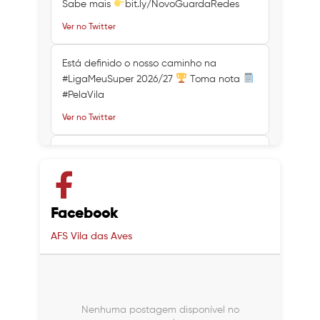
Sabe mais
bit.ly/NovoGuardaRedes
Ver no Twitter
Está definido o nosso caminho na
#LigaMeuSuper 2026/27
Toma nota
#PelaVila
Ver no Twitter
Ver no Twitter
Ver no Twitter
Facebook
AFS Vila das Aves
Nenhuma postagem disponível no