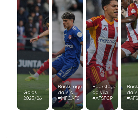
Backstage
Backstage
Back
Golos
da Vila
da Vila
da Vi
2025/26
#MFCAFS
#AFSFCP
#AF