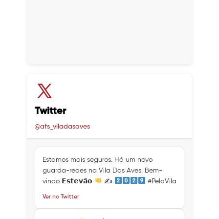
Twitter
@afs_viladasaves
Estamos mais seguros. Há um novo
guarda-redes na Vila Das Aves. Bem-
vindo 𝗘𝘀𝘁𝗲𝘃𝗮̃𝗼
✍
#PelaVila
Ver no Twitter