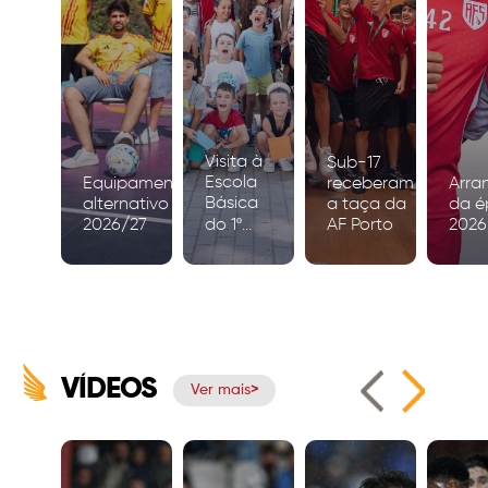
Visita à
Sub-17
Escola
Equipamento
receberam
Arra
Básica
alternativo
a taça da
da é
2026/27
do 1º
AF Porto
2026
Ciclo de
Igreja
VÍDEOS
Ver mais