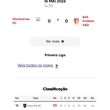
16 MAI 2026
14:30
AVS
Moreirense
x
0
0
Futebol
FC
SAD
>
Ver mais
Primeira Liga
Veja todos os jogos
>
Classificação
Pos
Time
Pts
J
V
E
D
GP
GC
SG
16
30
Casa Pia AC
32
6
12
14
30
54
-24