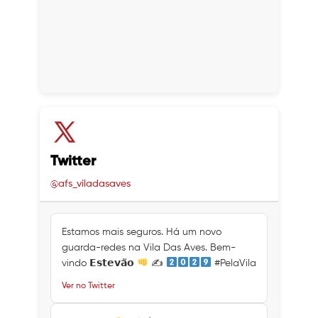
Twitter
@afs_viladasaves
Estamos mais seguros. Há um novo
guarda-redes na Vila Das Aves. Bem-
vindo 𝗘𝘀𝘁𝗲𝘃𝗮̃𝗼
✍
#PelaVila
Ver no Twitter