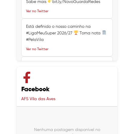
Sabe mais
bit.ly/NovoGuardaRedes
Ver no Twitter
Está definido o nosso caminho na
#LigaMeuSuper 2026/27
Toma nota
#PelaVila
Ver no Twitter
Ver no Twitter
Ver no Twitter
Facebook
AFS Vila das Aves
Nenhuma postagem disponível no