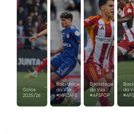
Backstage
Backstage
Back
Golos
da Vila
da Vila
da Vi
2025/26
#MFCAFS
#AFSFCP
#AF