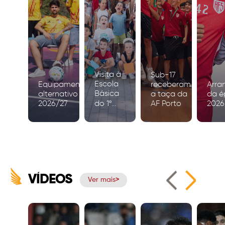
Visita à
Sub-17
Escola
Equipamento
receberam
Arra
Básica
alternativo
a taça da
da é
2026/27
do 1º
AF Porto
2026
Ciclo de
Igreja
VÍDEOS
Ver mais