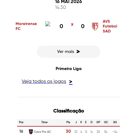
16 MAI 2026
14:30
AVS
Moreirense
x
0
0
Futebol
FC
SAD
>
Ver mais
Primeira Liga
Veja todos os jogos
>
Classificação
Pos
Time
Pts
J
V
E
D
GP
GC
SG
16
30
Casa Pia AC
32
6
12
14
30
54
-24