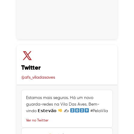
Twitter
@afs_viladasaves
Estamos mais seguros. Há um novo
guarda-redes na Vila Das Aves. Bem-
vindo 𝗘𝘀𝘁𝗲𝘃𝗮̃𝗼
✍
#PelaVila
Ver no Twitter