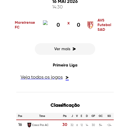
16 MAI 2026
14:30
AVS
Moreirense
x
0
0
Futebol
FC
SAD
>
Ver mais
Primeira Liga
Veja todos os jogos
>
Classificação
Pos
Time
Pts
J
V
E
D
GP
GC
SG
16
30
Casa Pia AC
32
6
12
14
30
54
-24