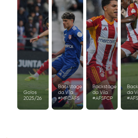
Backstage
Backstage
Back
Golos
da Vila
da Vila
da Vi
2025/26
#MFCAFS
#AFSFCP
#AF