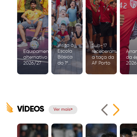
Visita à
Sub-17
Escola
Equipamento
receberam
Arra
Básica
alternativo
a taça da
da é
2026/27
do 1º
AF Porto
2026
Ciclo de
Igreja
VÍDEOS
Ver mais