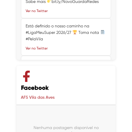
Sabe mais
bit.ly/NovoGuardaRedes
Ver no Twitter
Está definido o nosso caminho na
#LigaMeuSuper 2026/27
Toma nota
#PelaVila
Ver no Twitter
Ver no Twitter
Ver no Twitter
Facebook
AFS Vila das Aves
Nenhuma postagem disponível no