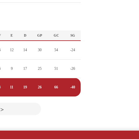
V
E
D
GP
GC
SG
6
12
14
30
54
-24
6
9
17
25
51
-26
3
11
19
26
66
-40
>