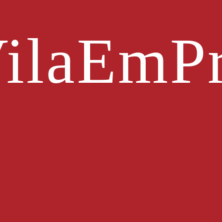
ilaEmPr