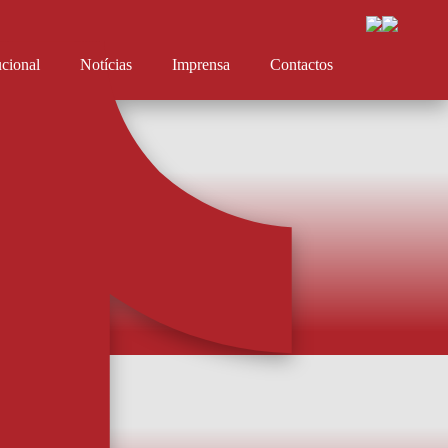
ucional
Notícias
Imprensa
Contactos
a a baliza
arda-redes chega do Botafogo, onde disputou 15 jogos este ano. Ganhou a
 Artur Jorge e vai agora disputar a baliza com Dani Rebollo e Estevão. A
 informa ter chegado a acordo com o Botafogo de Futebol e Regatas para a
finitiva de Ra