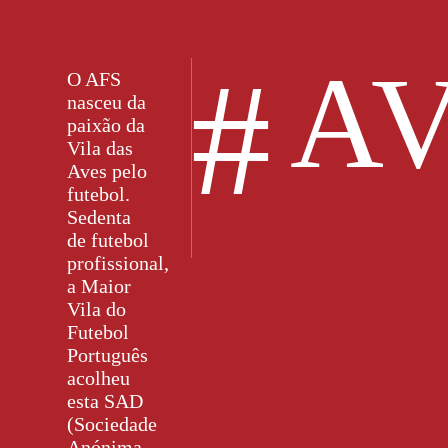
#
AV
O AFS
nasceu da
paixão da
Vila das
Aves pelo
futebol.
Sedenta
de futebol
profissional,
a Maior
Vila do
Futebol
Português
acolheu
esta SAD
(Sociedade
Anónima