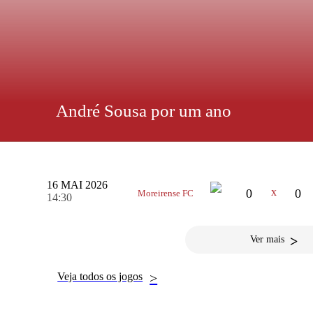
André Sousa por um ano
PRÓXIMO JOGO
Lateral esquerdo chegou, assinou e treinou. Jogava no FC Paços de Ferr
concorrente interno de Leonardo Rivas. O lateral esquer
jogador de 28 anos, nado e criado em Setúbal e no Vitória
a sua fo
16 MAI 2026
x
0
0
Moreirense FC
14:30
>
Ver mais
Veja todos os jogos
>