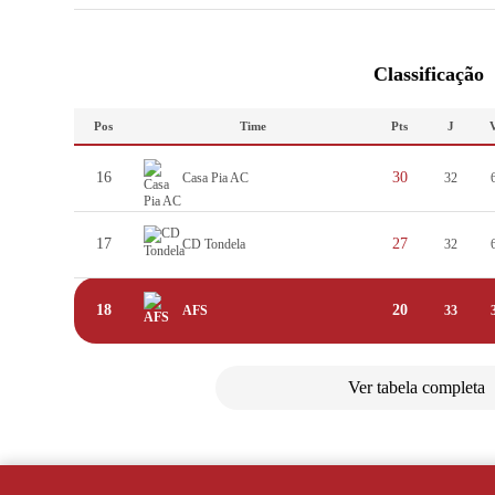
Classificação
Pos
Time
Pts
J
16
30
Casa Pia AC
32
17
27
CD Tondela
32
18
20
AFS
33
Ver tabela completa