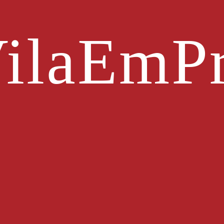
ilaEmPr