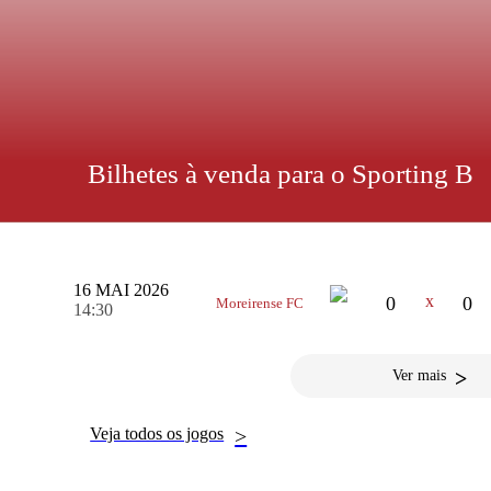
Bilhetes à venda para o Sporting B
PRÓXIMO JOGO
Preços entre 8 e 15 euros. Lugares anuais ainda podem ser adquir
para a estreia do AFS na Liga Portugal Meu Super - contra
na Loja AFS a partir de hoje. Os ingressos custam 8 e 15 
16 MAI 2026
x
0
0
Moreirense FC
14:30
>
Ver mais
Veja todos os jogos
>