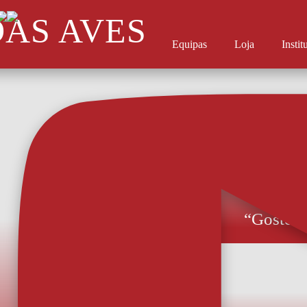
DAS AVES
Equipas
Loja
Instit
“Gostei 
Rodrigo Pinho e
ambiente que sen
mais recente re
de Sérgio Fonse