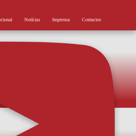
ucional
Notícias
Imprensa
Contactos
muito do projeto”
xplicou opção pelo AFS e prometer acelerar para ser rapidamente opção. O
tiu à chegada reforça a convicção de que coisas boas estarão para chegar. O
forço do AFS, Rodrigo Pinho, chegou e apresentou-se de imediato às ordens