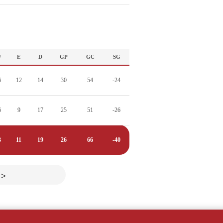
V
E
D
GP
GC
SG
6
12
14
30
54
-24
6
9
17
25
51
-26
3
11
19
26
66
-40
>