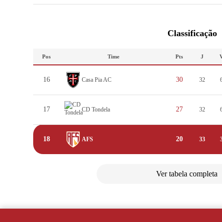
Classificação
Pos
Time
Pts
J
16
30
Casa Pia AC
32
17
27
CD Tondela
32
18
20
AFS
33
Ver tabela completa