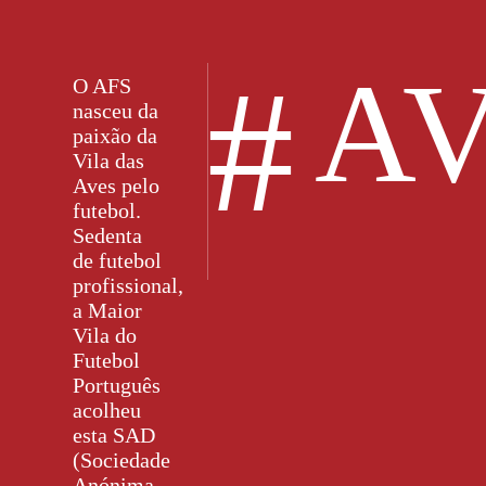
#
AV
O AFS
nasceu da
paixão da
Vila das
Aves pelo
futebol.
Sedenta
de futebol
profissional,
a Maior
Vila do
Futebol
Português
acolheu
esta SAD
(Sociedade
Anónima