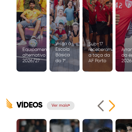
Visita à
Sub-17
Escola
Equipamento
receberam
Arra
Básica
alternativo
a taça da
da é
2026/27
do 1º
AF Porto
2026
Ciclo de
Igreja
VÍDEOS
Ver mais