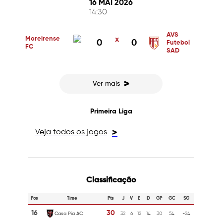
16 MAI 2026
14:30
AVS
Moreirense
x
0
0
Futebol
FC
SAD
>
Ver mais
Primeira Liga
Veja todos os jogos
>
Classificação
Pos
Time
Pts
J
V
E
D
GP
GC
SG
16
30
Casa Pia AC
32
6
12
14
30
54
-24