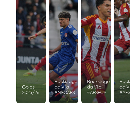
Backstage
Backstage
Back
Golos
da Vila
da Vila
da Vi
2025/26
#MFCAFS
#AFSFCP
#AF