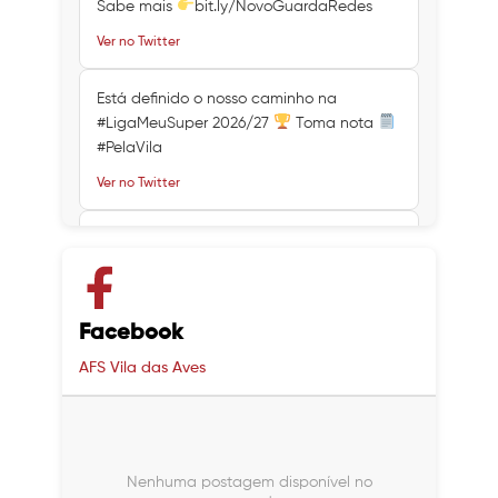
Sabe mais
bit.ly/NovoGuardaRedes
Ver no Twitter
Está definido o nosso caminho na
#LigaMeuSuper 2026/27
Toma nota
#PelaVila
Ver no Twitter
Ver no Twitter
Ver no Twitter
Facebook
AFS Vila das Aves
Nenhuma postagem disponível no