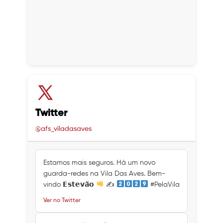
Twitter
@afs_viladasaves
Estamos mais seguros. Há um novo
guarda-redes na Vila Das Aves. Bem-
vindo 𝗘𝘀𝘁𝗲𝘃𝗮̃𝗼
✍
#PelaVila
Ver no Twitter