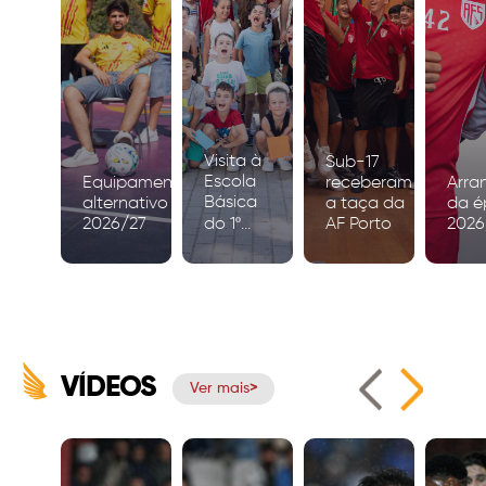
Visita à
Sub-17
Escola
Equipamento
receberam
Arra
Básica
alternativo
a taça da
da é
2026/27
do 1º
AF Porto
2026
Ciclo de
Igreja
VÍDEOS
Ver mais