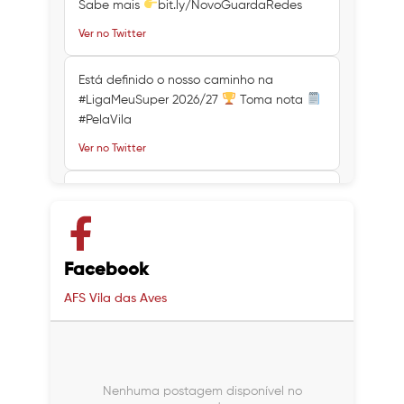
Sabe mais
bit.ly/NovoGuardaRedes
Ver no Twitter
Está definido o nosso caminho na
#LigaMeuSuper 2026/27
Toma nota
#PelaVila
Ver no Twitter
Ver no Twitter
Ver no Twitter
Facebook
AFS Vila das Aves
Nenhuma postagem disponível no