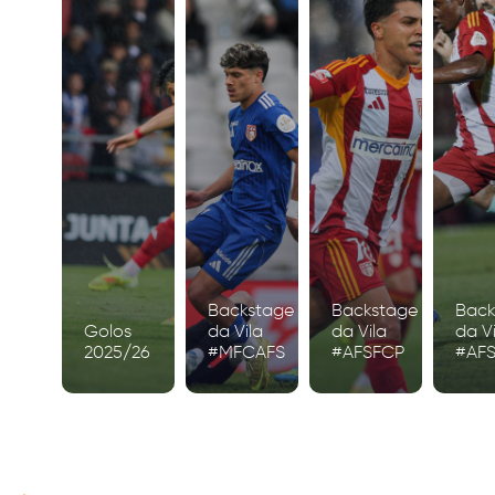
Backstage
Backstage
Back
Golos
da Vila
da Vila
da Vi
2025/26
#MFCAFS
#AFSFCP
#AF