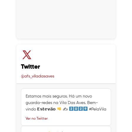
Twitter
@afs_viladasaves
Estamos mais seguros. Há um novo
guarda-redes na Vila Das Aves. Bem-
vindo 𝗘𝘀𝘁𝗲𝘃𝗮̃𝗼
✍
#PelaVila
Ver no Twitter