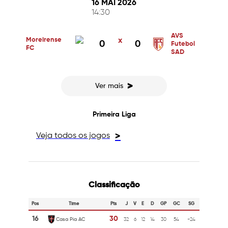
16 MAI 2026
14:30
AVS
Moreirense
x
0
0
Futebol
FC
SAD
>
Ver mais
Primeira Liga
Veja todos os jogos
>
Classificação
Pos
Time
Pts
J
V
E
D
GP
GC
SG
16
30
Casa Pia AC
32
6
12
14
30
54
-24