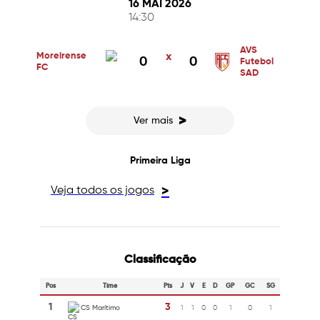
16 MAI 2026
14:30
AVS
Moreirense
x
0
0
Futebol
FC
SAD
>
Ver mais
Primeira Liga
Veja todos os jogos
>
Classificação
Pos
Time
Pts
J
V
E
D
GP
GC
SG
1
3
CS Marítimo
1
1
0
0
1
0
1