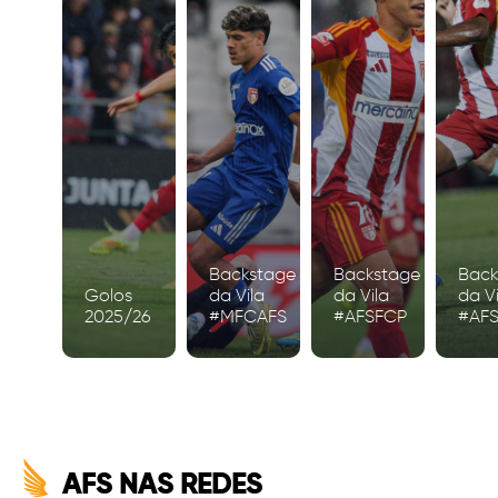
Backstage
Backstage
Back
Golos
da Vila
da Vila
da Vi
2025/26
#MFCAFS
#AFSFCP
#AF
AFS NAS REDES