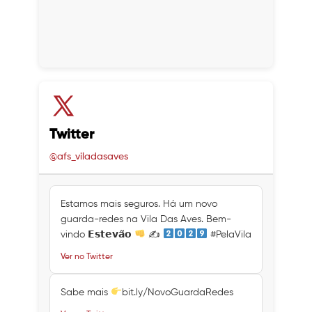
Twitter
@afs_viladasaves
Estamos mais seguros. Há um novo
guarda-redes na Vila Das Aves. Bem-
vindo 𝗘𝘀𝘁𝗲𝘃𝗮̃𝗼
✍
#PelaVila
Ver no Twitter
Sabe mais
bit.ly/NovoGuardaRedes