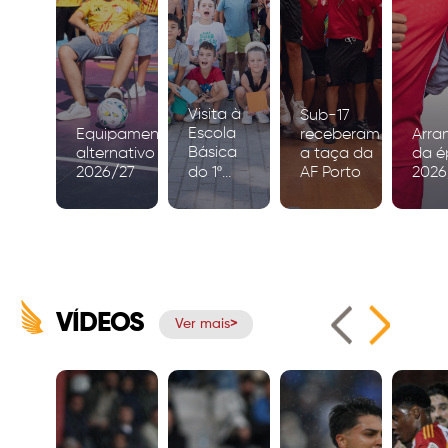
Visita à
Sub-17
Escola
Equipamento
receberam
Arra
Básica
alternativo
a taça da
da é
2026/27
do 1º
AF Porto
2026
Ciclo de
Igreja
VÍDEOS
Ver mais