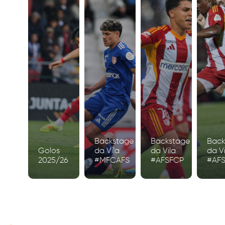
Backstage
Backstage
Back
Golos
da Vila
da Vila
da Vi
2025/26
#MFCAFS
#AFSFCP
#AF