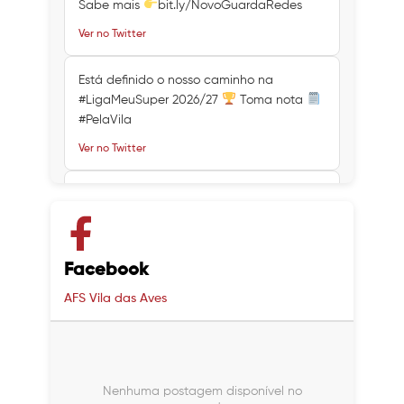
Sabe mais
bit.ly/NovoGuardaRedes
Ver no Twitter
Está definido o nosso caminho na
#LigaMeuSuper 2026/27
Toma nota
#PelaVila
Ver no Twitter
Ver no Twitter
Ver no Twitter
Facebook
AFS Vila das Aves
Nenhuma postagem disponível no