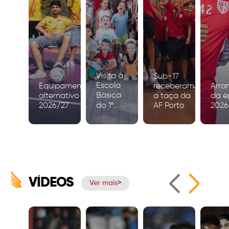
Visita à
Sub-17
Escola
Equipamento
receberam
Arra
Básica
alternativo
a taça da
da é
2026/27
do 1º
AF Porto
2026
Ciclo de
Igreja
VÍDEOS
Ver mais