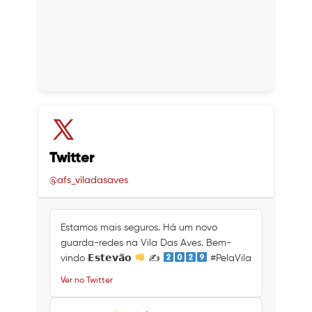
Twitter
@afs_viladasaves
Estamos mais seguros. Há um novo
guarda-redes na Vila Das Aves. Bem-
vindo 𝗘𝘀𝘁𝗲𝘃𝗮̃𝗼
✍
#PelaVila
Ver no Twitter