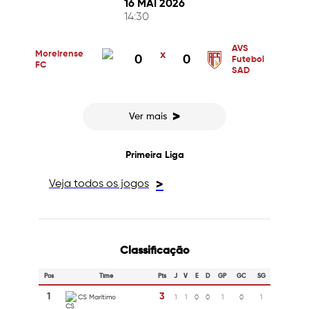
16 MAI 2026
14:30
AVS
Moreirense
x
0
0
Futebol
FC
SAD
>
Ver mais
Primeira Liga
Veja todos os jogos
>
Classificação
Pos
Time
Pts
J
V
E
D
GP
GC
SG
1
3
CS Marítimo
1
1
0
0
1
0
1