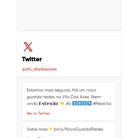
Twitter
@afs_viladasaves
Estamos mais seguros. Há um novo
guarda-redes na Vila Das Aves. Bem-
vindo 𝗘𝘀𝘁𝗲𝘃𝗮̃𝗼
✍
#PelaVila
Ver no Twitter
Sabe mais
bit.ly/NovoGuardaRedes