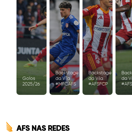
Backstage
Backstage
Back
Golos
da Vila
da Vila
da Vi
2025/26
#MFCAFS
#AFSFCP
#AF
AFS NAS REDES