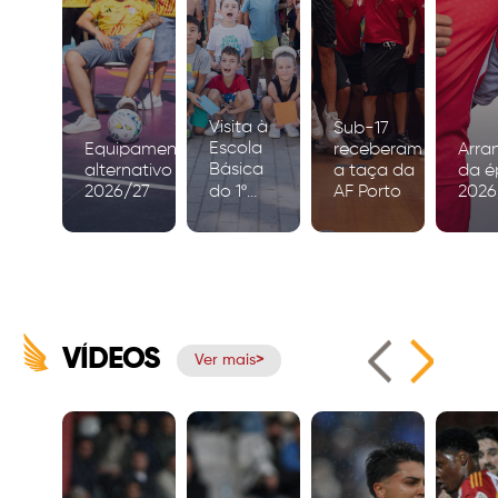
Visita à
Sub-17
Escola
Equipamento
receberam
Arra
Básica
alternativo
a taça da
da é
2026/27
do 1º
AF Porto
2026
Ciclo de
Igreja
VÍDEOS
Ver mais