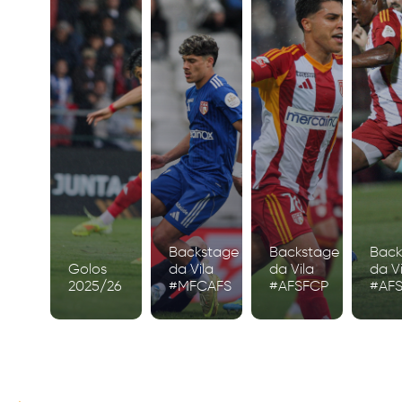
Backstage
Backstage
Back
Golos
da Vila
da Vila
da Vi
2025/26
#MFCAFS
#AFSFCP
#AF