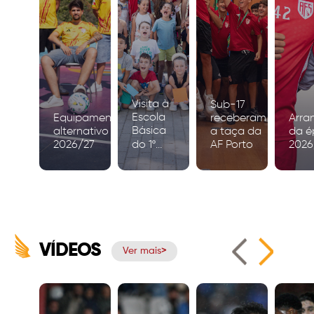
Visita à
Sub-17
Escola
Equipamento
receberam
Arra
Básica
alternativo
a taça da
da é
2026/27
do 1º
AF Porto
2026
Ciclo de
Igreja
VÍDEOS
Ver mais