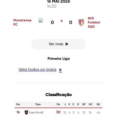
16 MAI 2026
14:30
AVS
Moreirense
x
0
0
Futebol
FC
SAD
>
Ver mais
Primeira Liga
Veja todos os jogos
>
Classificação
Pos
Time
Pts
J
V
E
D
GP
GC
SG
16
30
Casa Pia AC
32
6
12
14
30
54
-24