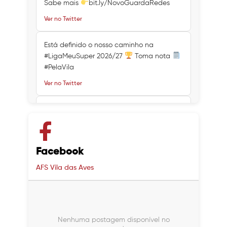
Sabe mais
bit.ly/NovoGuardaRedes
Ver no Twitter
Está definido o nosso caminho na
#LigaMeuSuper 2026/27
Toma nota
#PelaVila
Ver no Twitter
Ver no Twitter
Ver no Twitter
Facebook
AFS Vila das Aves
Nenhuma postagem disponível no