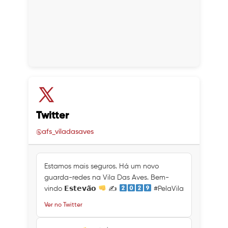
Twitter
@afs_viladasaves
Estamos mais seguros. Há um novo
guarda-redes na Vila Das Aves. Bem-
vindo 𝗘𝘀𝘁𝗲𝘃𝗮̃𝗼
✍
#PelaVila
Ver no Twitter