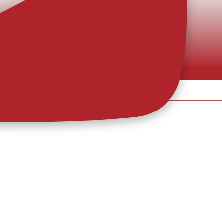
o e dinâmico: eis a nova pele
 o equipamento alternativo para a nova época, como sinal de
alegria e movimento, predicados que a equipa promete levar para dentro de
>
ição e a identidade d