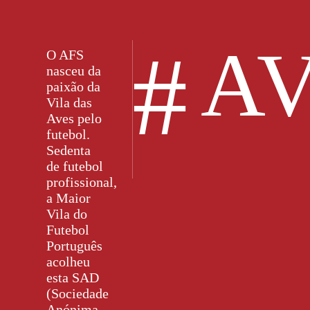
#
AV
O AFS
nasceu da
paixão da
Vila das
Aves pelo
futebol.
Sedenta
de futebol
profissional,
a Maior
Vila do
Futebol
Português
acolheu
esta SAD
(Sociedade
Anónima