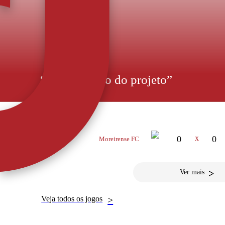
“Gostei muito do projeto”
PRÓXIMO JOGO
Rodrigo Pinho explicou opção pelo AFS e prometer aceler
ambiente que sentiu à chegada reforça a convicção de que cois
recente reforço do AFS, Rodrigo Pinho, chegou e apresent
Fonse
16 MAI 2026
x
0
0
Moreirense FC
14:30
>
Ver mais
Veja todos os jogos
>