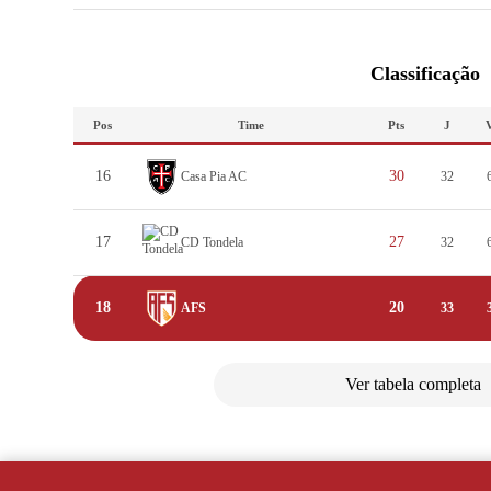
Classificação
Pos
Time
Pts
J
16
30
Casa Pia AC
32
17
27
CD Tondela
32
18
20
AFS
33
Ver tabela completa