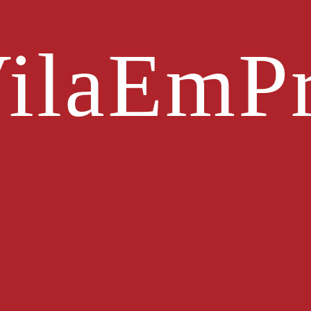
ilaEmPr