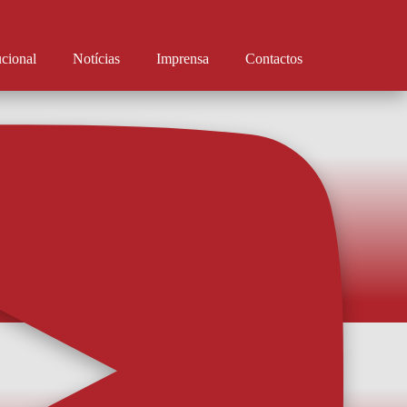
ucional
Notícias
Imprensa
Contactos
Pinho é reforço
do chega do Estrela da Amadora e assina até 2027. Rodrigo Pinho é
 O avançado brasileiro assinou por uma temporada e já se apresentou na Vila
do de imediato à disposição de Sérgio Fonseca. Aos 35 anos, o experiente
ir a q