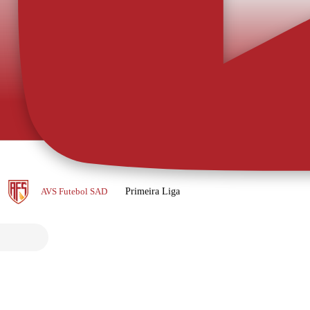
Autêntic
O AFS apresenta
inconformismo, 
Veja todas as notícias
ar para ser rapidamente opção. O
campo. Os novos equipamentos oficiais do AFS, neste caso a versão alternativa, representam
a energia, a amb
as boas estarão para chegar. O mais
ou-se de imediato às ordens de Sérgio
AVS Futebol SAD
Primeira Liga