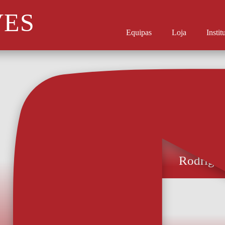
VES
Equipas
Loja
Instit
Rodrigo 
O experiente avança
reforço do AFS.
das Aves, fican
jogador vai vest