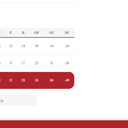
V
E
D
GP
GC
SG
6
12
14
30
54
-24
6
9
17
25
51
-26
3
11
19
26
66
-40
>