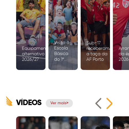
Visita à
Sub-17
Escola
Equipamento
receberam
Arra
Básica
alternativo
a taça da
da é
2026/27
do 1º
AF Porto
2026
Ciclo de
Igreja
VÍDEOS
Ver mais