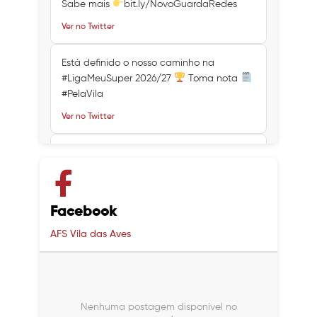
Sabe mais
bit.ly/NovoGuardaRedes
Ver no Twitter
Está definido o nosso caminho na
#LigaMeuSuper 2026/27
Toma nota
#PelaVila
Ver no Twitter
Ver no Twitter
Ver no Twitter
Facebook
AFS Vila das Aves
Nenhuma postagem disponível no