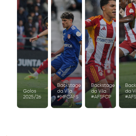
Backstage
Backstage
Back
Golos
da Vila
da Vila
da Vi
2025/26
#MFCAFS
#AFSFCP
#AF