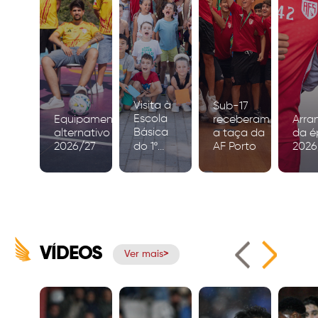
Visita à
Sub-17
Escola
Equipamento
receberam
Arra
Básica
alternativo
a taça da
da é
2026/27
do 1º
AF Porto
2026
Ciclo de
Igreja
VÍDEOS
Ver mais