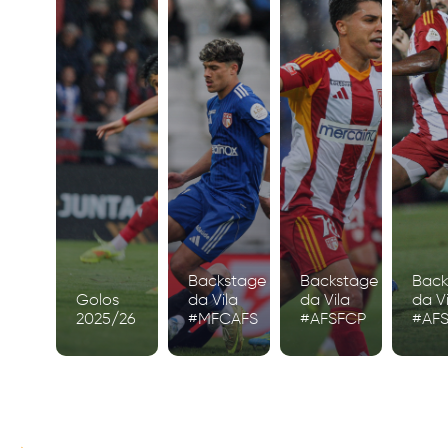
Backstage
Backstage
Back
Golos
da Vila
da Vila
da Vi
2025/26
#MFCAFS
#AFSFCP
#AF