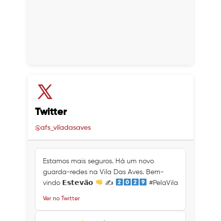
Twitter
@afs_viladasaves
Estamos mais seguros. Há um novo
guarda-redes na Vila Das Aves. Bem-
vindo 𝗘𝘀𝘁𝗲𝘃𝗮̃𝗼
✍
#PelaVila
Ver no Twitter