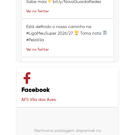
Sabe mais
bit.ly/NovoGuardaRedes
Ver no Twitter
Está definido o nosso caminho na
#LigaMeuSuper 2026/27
Toma nota
#PelaVila
Ver no Twitter
Ver no Twitter
Ver no Twitter
Facebook
AFS Vila das Aves
Nenhuma postagem disponível no