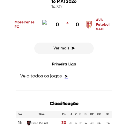
16 MAI 2026
14:30
AVS
Moreirense
x
0
0
Futebol
FC
SAD
>
Ver mais
Primeira Liga
Veja todos os jogos
>
Classificação
Pos
Time
Pts
J
V
E
D
GP
GC
SG
16
30
Casa Pia AC
32
6
12
14
30
54
-24