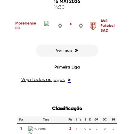
16 MAI 2026
14:30
AVS
Moreirense
x
0
0
Futebol
FC
SAD
>
Ver mais
Primeira Liga
Veja todos os jogos
>
Classificação
Pos
Time
Pts
J
V
E
D
GP
GC
SG
1
3
FC Porto
1
1
0
0
2
0
2