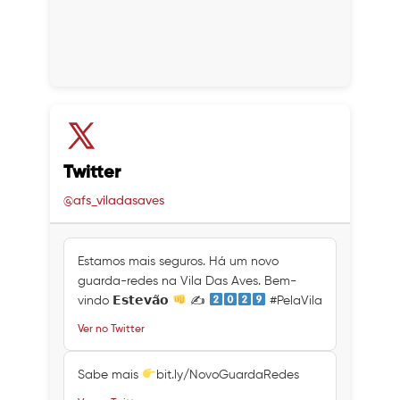
Twitter
@afs_viladasaves
Estamos mais seguros. Há um novo
guarda-redes na Vila Das Aves. Bem-
vindo 𝗘𝘀𝘁𝗲𝘃𝗮̃𝗼
✍
#PelaVila
Ver no Twitter
Sabe mais
bit.ly/NovoGuardaRedes