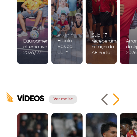
Visita à
Sub-17
Escola
Equipamento
receberam
Arra
Básica
alternativo
a taça da
da é
2026/27
do 1º
AF Porto
2026
Ciclo de
Igreja
VÍDEOS
Ver mais