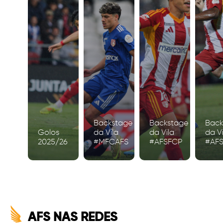
Backstage
Backstage
Back
Golos
da Vila
da Vila
da Vi
2025/26
#MFCAFS
#AFSFCP
#AF
AFS NAS REDES