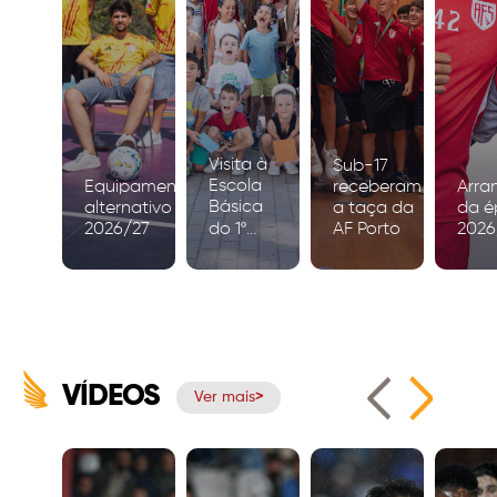
Visita à
Sub-17
Escola
Equipamento
receberam
Arra
Básica
alternativo
a taça da
da é
2026/27
do 1º
AF Porto
2026
Ciclo de
Igreja
VÍDEOS
Ver mais