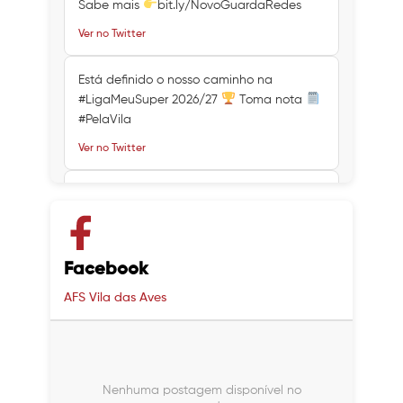
Sabe mais
bit.ly/NovoGuardaRedes
Ver no Twitter
Está definido o nosso caminho na
#LigaMeuSuper 2026/27
Toma nota
#PelaVila
Ver no Twitter
Ver no Twitter
Ver no Twitter
Facebook
AFS Vila das Aves
Nenhuma postagem disponível no