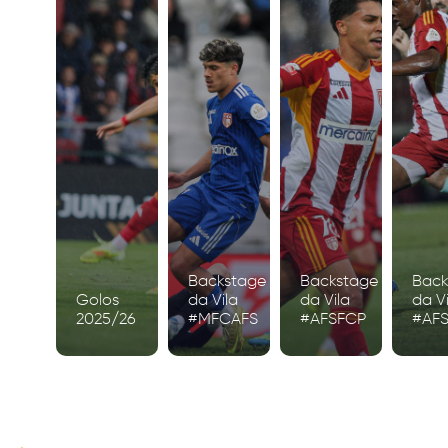
Backstage
Backstage
Back
Golos
da Vila
da Vila
da Vi
2025/26
#MFCAFS
#AFSFCP
#AF