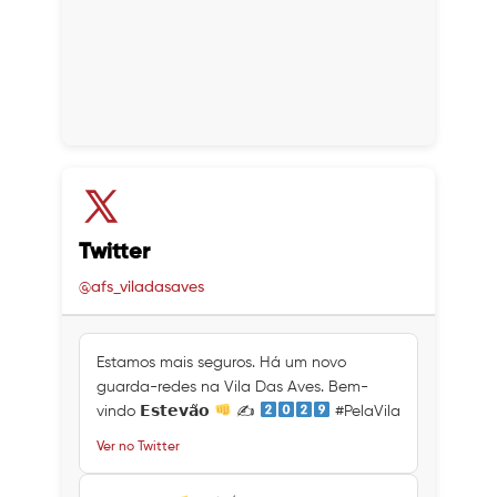
Twitter
@afs_viladasaves
Estamos mais seguros. Há um novo
guarda-redes na Vila Das Aves. Bem-
vindo 𝗘𝘀𝘁𝗲𝘃𝗮̃𝗼
✍
#PelaVila
Ver no Twitter