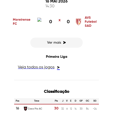
16 MAI 2026
14:30
AVS
Moreirense
x
0
0
Futebol
FC
SAD
>
Ver mais
Primeira Liga
Veja todos os jogos
>
Classificação
Pos
Time
Pts
J
V
E
D
GP
GC
SG
16
30
Casa Pia AC
32
6
12
14
30
54
-24