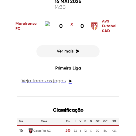
16 MAI 2026
14:30
AVS
Moreirense
x
0
0
Futebol
FC
SAD
>
Ver mais
Primeira Liga
Veja todos os jogos
>
Classificação
Pos
Time
Pts
J
V
E
D
GP
GC
SG
16
30
Casa Pia AC
32
6
12
14
30
54
-24