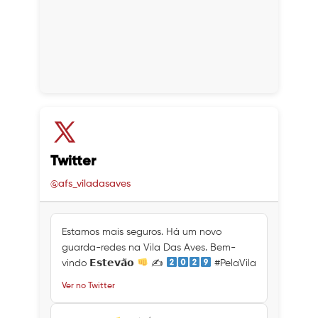
Twitter
@afs_viladasaves
Estamos mais seguros. Há um novo
guarda-redes na Vila Das Aves. Bem-
vindo 𝗘𝘀𝘁𝗲𝘃𝗮̃𝗼
✍
#PelaVila
Ver no Twitter