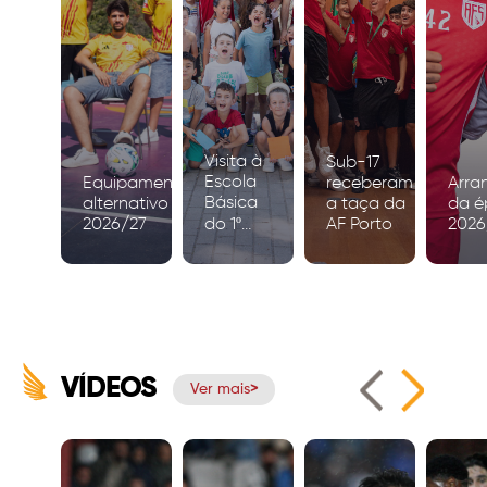
Visita à
Sub-17
Escola
Equipamento
receberam
Arra
Básica
alternativo
a taça da
da é
2026/27
do 1º
AF Porto
2026
Ciclo de
Igreja
VÍDEOS
Ver mais