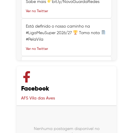
Sabe mais
bit.ly/NovoGuardaRedes
Ver no Twitter
Está definido o nosso caminho na
#LigaMeuSuper 2026/27
Toma nota
#PelaVila
Ver no Twitter
Ver no Twitter
Ver no Twitter
Facebook
AFS Vila das Aves
Nenhuma postagem disponível no