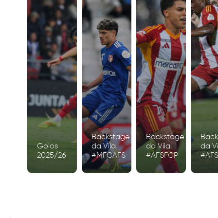
Backstage
Backstage
Back
Golos
da Vila
da Vila
da Vi
2025/26
#MFCAFS
#AFSFCP
#AF