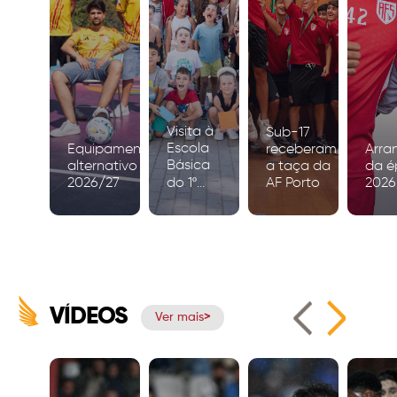
Visita à
Sub-17
Escola
Equipamento
receberam
Arra
Básica
alternativo
a taça da
da é
2026/27
do 1º
AF Porto
2026
Ciclo de
Igreja
VÍDEOS
Ver mais