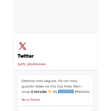
Twitter
@afs_viladasaves
Estamos mais seguros. Há um novo
guarda-redes na Vila Das Aves. Bem-
vindo 𝗘𝘀𝘁𝗲𝘃𝗮̃𝗼
✍
#PelaVila
Ver no Twitter