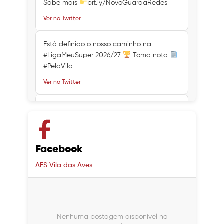
Sabe mais
bit.ly/NovoGuardaRedes
Ver no Twitter
Está definido o nosso caminho na
#LigaMeuSuper 2026/27
Toma nota
#PelaVila
Ver no Twitter
Ver no Twitter
Ver no Twitter
Facebook
AFS Vila das Aves
Nenhuma postagem disponível no