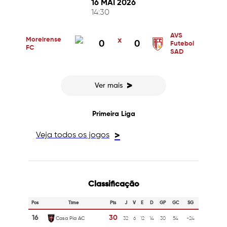
16 MAI 2026
14:30
AVS
Moreirense
x
0
0
Futebol
FC
SAD
>
Ver mais
Primeira Liga
Veja todos os jogos
>
Classificação
Pos
Time
Pts
J
V
E
D
GP
GC
SG
16
30
Casa Pia AC
32
6
12
14
30
54
-24