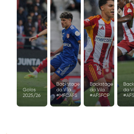
Backstage
Backstage
Back
Golos
da Vila
da Vila
da Vi
2025/26
#MFCAFS
#AFSFCP
#AF