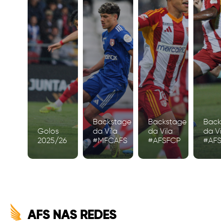
Backstage
Backstage
Back
Golos
da Vila
da Vila
da Vi
2025/26
#MFCAFS
#AFSFCP
#AF
AFS NAS REDES