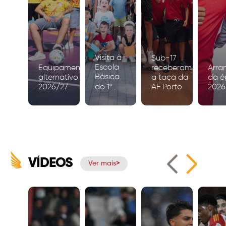
Visita à
Sub-17
Escola
Equipamento
receberam
Arra
Básica
alternativo
a taça da
da é
2026/27
do 1º
AF Porto
2026
Ciclo de
Igreja
VÍDEOS
Ver mais