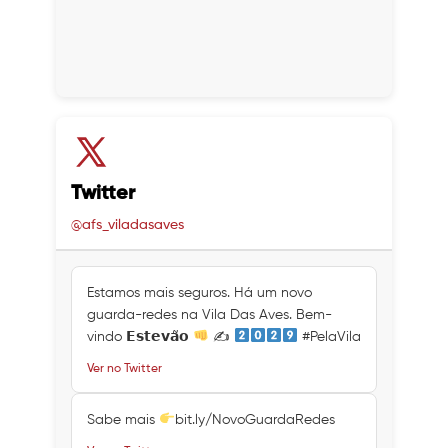
Twitter
@afs_viladasaves
Estamos mais seguros. Há um novo
guarda-redes na Vila Das Aves. Bem-
vindo 𝗘𝘀𝘁𝗲𝘃𝗮̃𝗼
✍
#PelaVila
Ver no Twitter
Sabe mais
bit.ly/NovoGuardaRedes