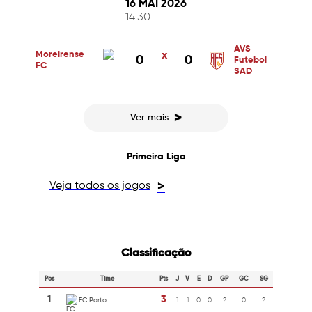
16 MAI 2026
14:30
AVS
Moreirense
x
0
0
Futebol
FC
SAD
>
Ver mais
Primeira Liga
Veja todos os jogos
>
Classificação
Pos
Time
Pts
J
V
E
D
GP
GC
SG
1
3
FC Porto
1
1
0
0
2
0
2