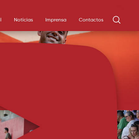
l
Notícias
Imprensa
Contactos
 chega por empréstimo
ariamente pelo Santa Clara. A AVS Futebol SAD e o CD
chegaram a acordo para a cedência temporária do médio Andrey,
 na Vila das Aves até junho de 2027. O médio tem 24 anos de
u aos Açores no mercado de janeiro de 2026. Fez