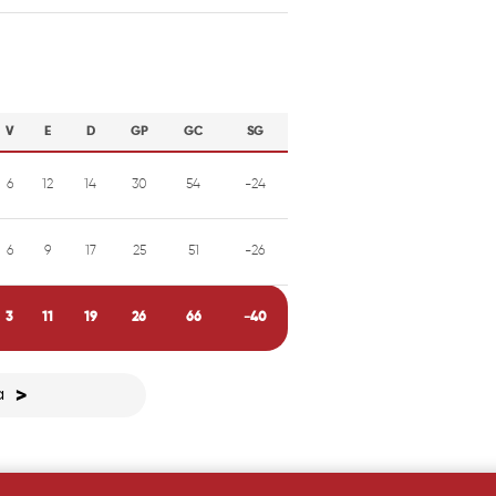
V
E
D
GP
GC
SG
6
12
14
30
54
-24
6
9
17
25
51
-26
3
11
19
26
66
-40
a
>