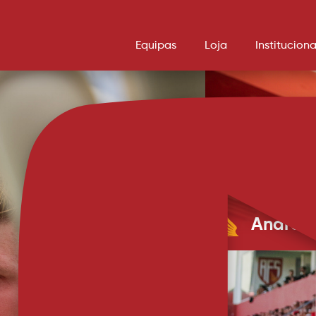
Equipas
Loja
Instituciona
Andrey
Médio cedido tempor
Santa Clara 
que assim vai jogar
idade e chego