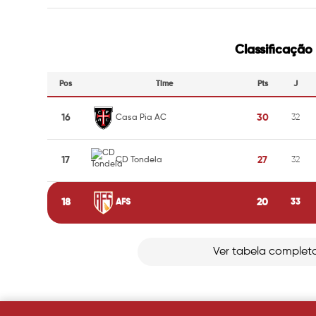
Classificação
Pos
Time
Pts
J
16
30
Casa Pia AC
32
17
27
CD Tondela
32
18
20
AFS
33
Ver tabela complet