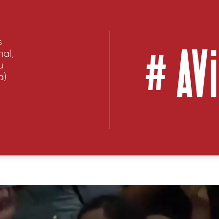
#
AV
s
nal,
u
a)