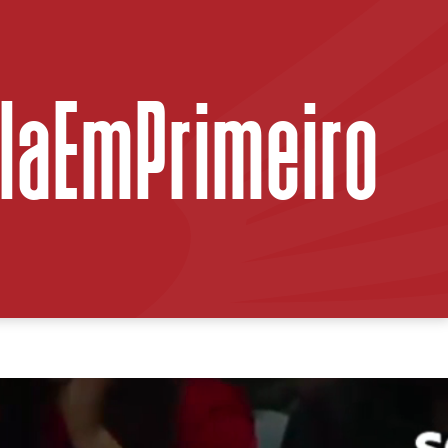
ilaEmPrimeiro