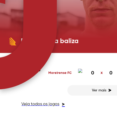
Raul fecha a baliza
PRÓXIMO JOGO
O experiente guarda-redes chega do Botafogo, on
Ganhou a Libertadores com Artur Jorge e vai agor
Rebollo e Estevão. A AVS Futebol SAD informa ter chegado a acordo com o Botafogo
de Futebol e Regatas para a transferência definiti
16 MAI 2026
0
x
0
Moreirense FC
14:30
>
Ver mais
Veja todos os jogos
>