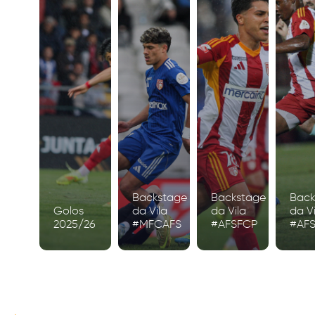
Backstage
Backstage
Back
Golos
da Vila
da Vila
da Vi
2025/26
#MFCAFS
#AFSFCP
#AF