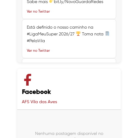
Sabe mais
bit.ly/NovoGuardaRedes
Ver no Twitter
Está definido o nosso caminho na
#LigaMeuSuper 2026/27
Toma nota
#PelaVila
Ver no Twitter
Ver no Twitter
Ver no Twitter
Facebook
AFS Vila das Aves
Nenhuma postagem disponível no