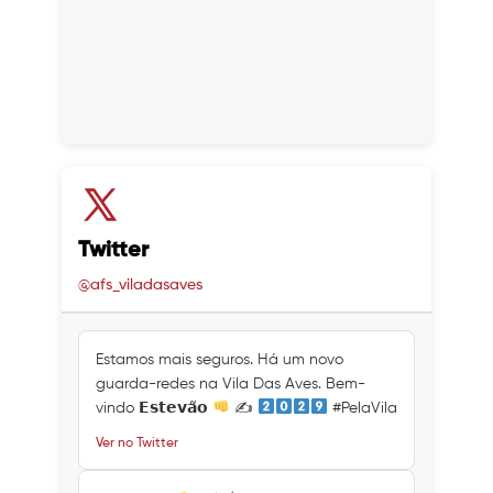
Twitter
@afs_viladasaves
Estamos mais seguros. Há um novo
guarda-redes na Vila Das Aves. Bem-
vindo 𝗘𝘀𝘁𝗲𝘃𝗮̃𝗼
✍
#PelaVila
Ver no Twitter