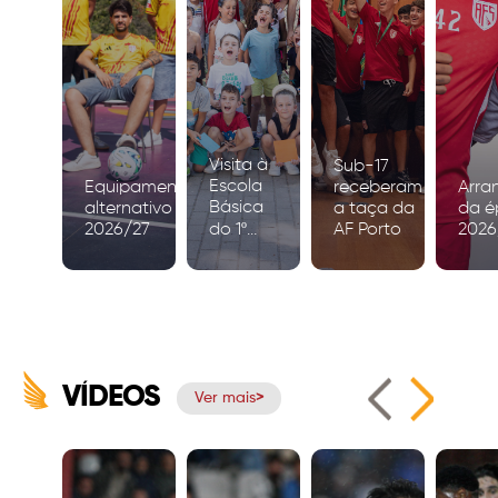
Visita à
Sub-17
Escola
Equipamento
receberam
Arra
Básica
alternativo
a taça da
da é
2026/27
do 1º
AF Porto
2026
Ciclo de
Igreja
VÍDEOS
Ver mais