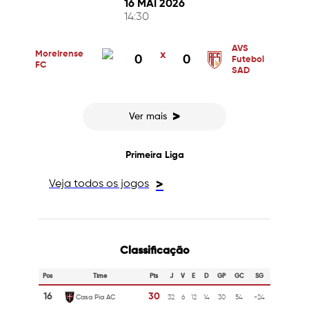
16 MAI 2026
14:30
AVS
Moreirense
x
0
0
Futebol
FC
SAD
>
Ver mais
Primeira Liga
Veja todos os jogos
>
Classificação
Pos
Time
Pts
J
V
E
D
GP
GC
SG
16
30
Casa Pia AC
32
6
12
14
30
54
-24