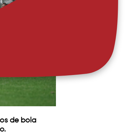
os de bola
o.