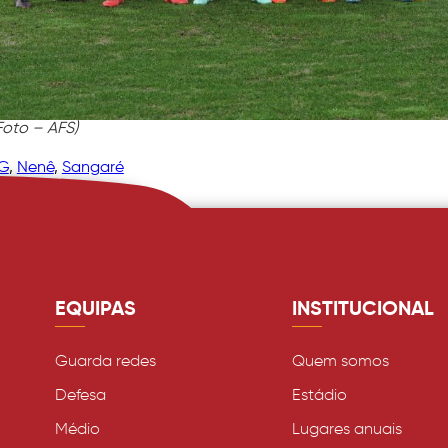
Foto – AFS)
EG
, 
Nenê
, 
Sangaré
EQUIPAS
INSTITUCIONAL
Guarda redes
Quem somos
Defesa
Estádio
Médio
Lugares anuais