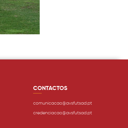
CONTACTOS
comunicacao@avsfutsad.pt
credenciacao@avsfutsad.pt