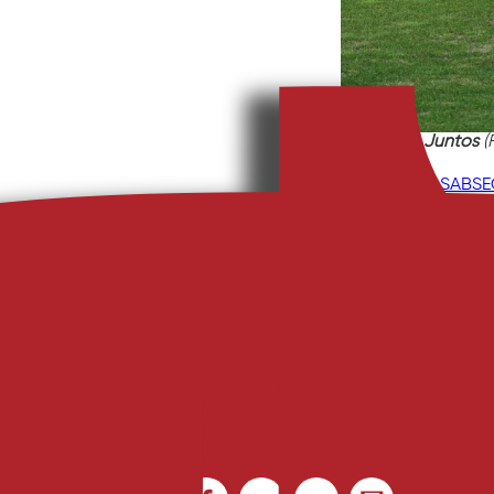
Seguimos Juntos
(
CD Tondela
, 
Liga SABS