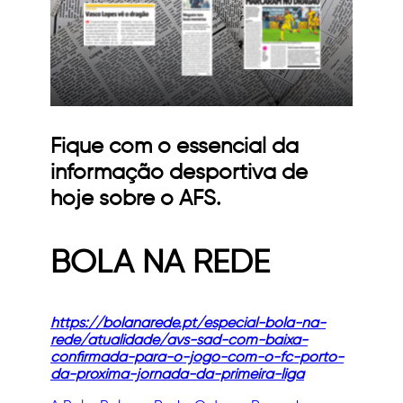
Fique com o essencial da
informação desportiva de
hoje sobre o AFS.
BOLA NA REDE
https://bolanarede.pt/especial-bola-na-
rede/atualidade/avs-sad-com-baixa-
confirmada-para-o-jogo-com-o-fc-porto-
da-proxima-jornada-da-primeira-liga