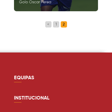
Golo Oscar Perea
<
1
2
EQUIPAS
Guarda redes
Defesa
INSTITUCIONAL
Médio
Quem somos